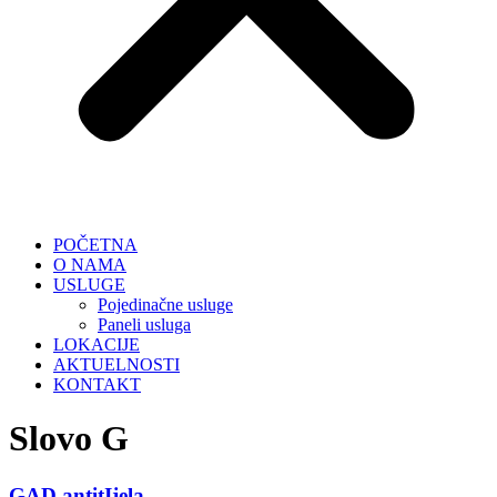
POČETNA
O NAMA
USLUGE
Pojedinačne usluge
Paneli usluga
LOKACIJE
AKTUELNOSTI
KONTAKT
Slovo G
GAD antitIjela