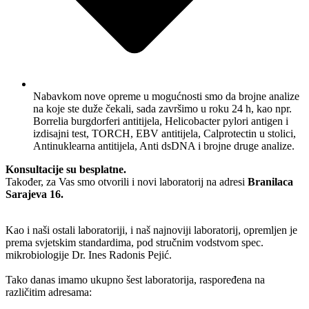
Nabavkom nove opreme u mogućnosti smo da brojne analize
na koje ste duže čekali, sada završimo u roku 24 h, kao npr.
Borrelia burgdorferi antitijela, Helicobacter pylori antigen i
izdisajni test, TORCH, EBV antitijela, Calprotectin u stolici,
Antinuklearna antitijela, Anti dsDNA i brojne druge analize.
Konsultacije su besplatne.
Također, za Vas smo otvorili i novi laboratorij na adresi
Branilaca
Sarajeva 16.
Kao i naši ostali laboratoriji, i naš najnoviji laboratorij, opremljen je
prema svjetskim standardima, pod stručnim vodstvom spec.
mikrobiologije Dr. Ines Radonis Pejić.
Tako danas imamo ukupno šest laboratorija, raspoređena na
različitim adresama: