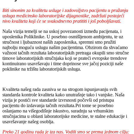
Biti sinonim za kvalitetu usluge i zadovoljstvo pacijentu u pružanju
usluga medicinsko laboratorijske dijagnostike, zadržati postojeći
nivo kvaliteta koji će se svakodnevno pratititi i još poboljšavati.
Naša vizija temelji se na uskoj povezanosti između pacijenata, i
uposlenika Poliklinike. U posebno osmišljenom ambijentu, te uz
stručnost i ljubaznost naših zaposlenika, spremni smo pružiti
najbolju moguću uslugu našim pacijentima. Obzirom da shvaćamo
važnost tačnih rezultata laboratorijskih pretraga okupili smo stručne
timove laboratorijskih stručnjaka koji se prateći evropske trendove
kontinuirano usavršavaju i time doprinose sve jačoj poziciji naše
poklinike na tržištu laboratorijskih usluga.
Kvaliteta našeg rada zasniva se na strogom ispunjavanju svih
standarda kontrole kvaliteta kako unutrašnje tako i vanjske. Naša
vizija je postići sve standarde izvrsnosti počevši od pristupa
pacijentu do izdavanja tačnih rezultata.Pri tome se posebno
oslanjamo na višegodišnje iskustvo, suradnju sa vrhunskim
stručnjacima u oblasti laboratorijske medicine, te stalne edukacije i
usavršavanje našeg osoblja.
Preko 21 godinu rada je iza nas. Vodili smo se prema jednom cilju: