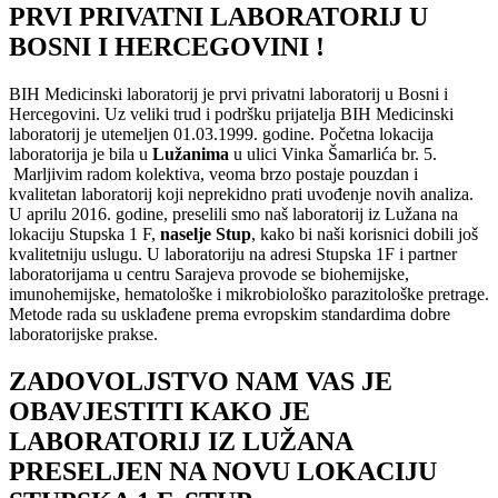
PRVI PRIVATNI LABORATORIJ U
BOSNI I HERCEGOVINI !
BIH Medicinski laboratorij je prvi privatni laboratorij u Bosni i
Hercegovini. Uz veliki trud i podršku prijatelja BIH Medicinski
laboratorij je utemeljen 01.03.1999. godine. Početna lokacija
laboratorija je bila u
Lužanima
u ulici Vinka Šamarlića br. 5.
Marljivim radom kolektiva, veoma brzo postaje pouzdan i
kvalitetan laboratorij koji neprekidno prati uvođenje novih analiza.
U aprilu 2016. godine, preselili smo naš laboratorij iz Lužana na
lokaciju Stupska 1 F,
naselje Stup
, kako bi naši korisnici dobili još
kvalitetniju uslugu. U laboratoriju na adresi Stupska 1F i partner
laboratorijama u centru Sarajeva provode se biohemijske,
imunohemijske, hematološke i mikrobiološko parazitološke pretrage.
Metode rada su usklađene prema evropskim standardima dobre
laboratorijske prakse.
ZADOVOLJSTVO NAM VAS JE
OBAVJESTITI KAKO JE
LABORATORIJ IZ LUŽANA
PRESELJEN NA NOVU LOKACIJU