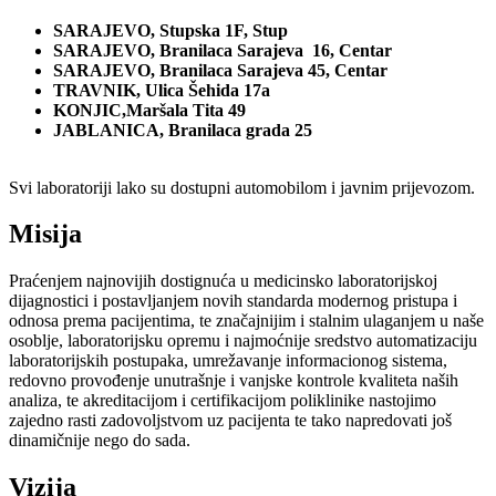
SARAJEVO, Stupska 1F, Stup
SARAJEVO, Branilaca Sarajeva 16, Centar
SARAJEVO, Branilaca Sarajeva 45, Centar
TRAVNIK, Ulica Šehida 17a
KONJIC,Maršala Tita 49
JABLANICA, Branilaca grada 25
Svi laboratoriji lako su dostupni automobilom i javnim prijevozom.
Misija
Praćenjem najnovijih dostignuća u medicinsko laboratorijskoj
dijagnostici i postavljanjem novih standarda modernog pristupa i
odnosa prema pacijentima, te značajnijim i stalnim ulaganjem u naše
osoblje, laboratorijsku opremu i najmoćnije sredstvo automatizaciju
laboratorijskih postupaka, umrežavanje informacionog sistema,
redovno provođenje unutrašnje i vanjske kontrole kvaliteta naših
analiza, te akreditacijom i certifikacijom poliklinike nastojimo
zajedno rasti zadovoljstvom uz pacijenta te tako napredovati još
dinamičnije nego do sada.
Vizija