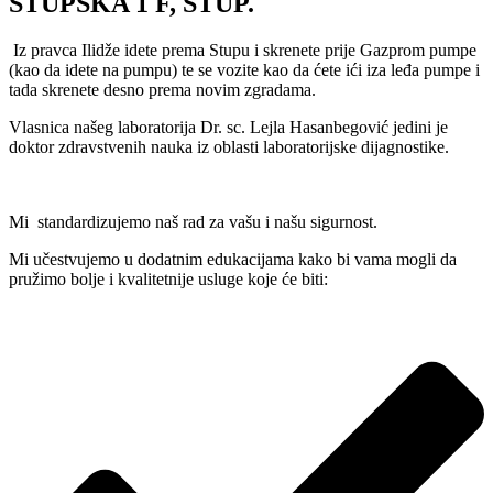
STUPSKA 1 F, STUP.
Iz pravca Ilidže idete prema Stupu i skrenete prije Gazprom pumpe
(kao da idete na pumpu) te se vozite kao da ćete ići iza leđa pumpe i
tada skrenete desno prema novim zgradama.
Vlasnica našeg laboratorija Dr. sc. Lejla Hasanbegović jedini je
doktor zdravstvenih nauka iz oblasti laboratorijske dijagnostike.
Mi standardizujemo naš rad za vašu i našu sigurnost.
Mi učestvujemo u dodatnim edukacijama kako bi vama mogli da
pružimo bolje i kvalitetnije usluge koje će biti: