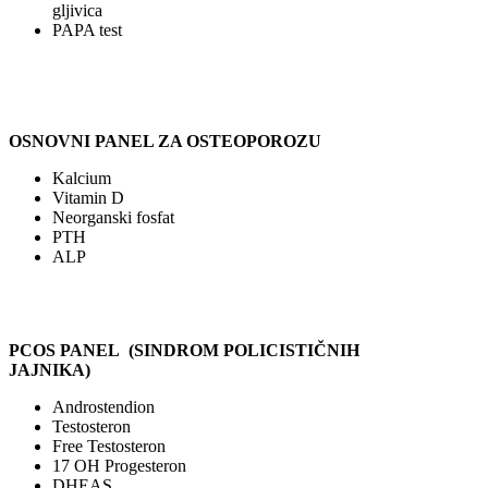
gljivica
PAPA test
OSNOVNI PANEL ZA OSTEOPOROZU
Kalcium
Vitamin D
Neorganski fosfat
PTH
ALP
PCOS PANEL (SINDROM POLICISTIČNIH
JAJNIKA)
Androstendion
Testosteron
Free Testosteron
17 OH Progesteron
DHEAS