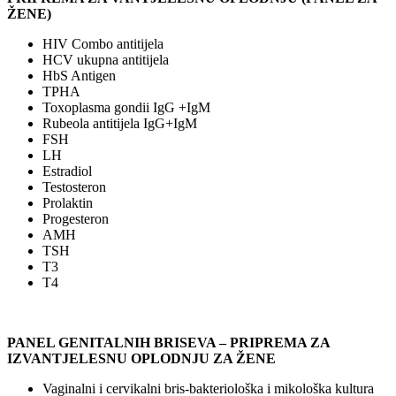
ŽENE)
HIV Combo antitijela
HCV ukupna antitijela
HbS Antigen
TPHA
Toxoplasma gondii IgG +IgM
Rubeola antitijela IgG+IgM
FSH
LH
Estradiol
Testosteron
Prolaktin
Progesteron
AMH
TSH
T3
T4
PANEL GENITALNIH BRISEVA – PRIPREMA ZA
IZVANTJELESNU OPLODNJU ZA ŽENE
Vaginalni i cervikalni bris-bakteriološka i mikološka kultura