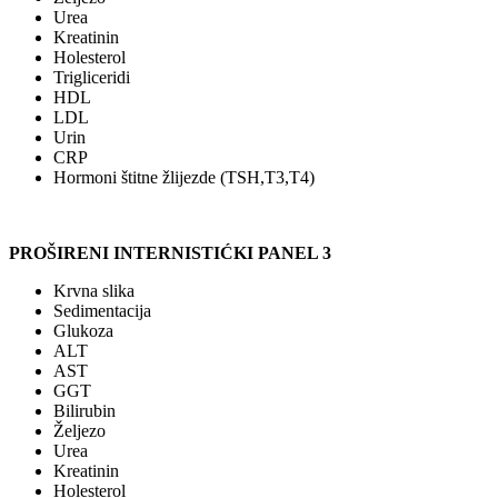
Urea
Kreatinin
Holesterol
Trigliceridi
HDL
LDL
Urin
CRP
Hormoni štitne žlijezde (TSH,T3,T4)
PROŠIRENI INTERNISTIĆKI PANEL 3
Krvna slika
Sedimentacija
Glukoza
ALT
AST
GGT
Bilirubin
Željezo
Urea
Kreatinin
Holesterol