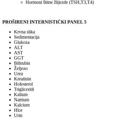
Hormoni štitne žlijezde (TSH,T3,T4)
PROŠIRENI INTERNISTIĆKI PANEL 5
Krvna slika
Sedimentacija
Glukoza
ALT
AST
GGT
Bilirubin
Željezo
Urea
Kreatinin
Holesterol
Trigliceridi
Kalium
Natrium
Kalcium
Hlor
Urin