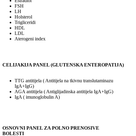
Estradiol
FSH
LH
Holsterol
Trigliceridi
HDL
LDL
Aterogeni index
CELIJAKIJA PANEL (GLUTENSKA ENTEROPATIJA)
TTG antitijela ( Antitijela na tkivnu translutaminazu
IgA+IgG)
AGA antitijela ( Antiglijadinska antitijela IgA+IgG)
IgA ( imunoglobulin A)
OSNOVNI PANEL ZA POLNO PRENOSIVE
BOLESTI