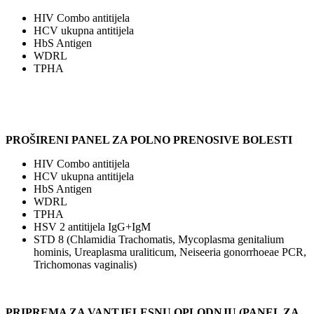
HIV Combo antitijela
HCV ukupna antitijela
HbS Antigen
WDRL
TPHA
PROŠIRENI PANEL ZA POLNO PRENOSIVE BOLESTI
HIV Combo antitijela
HCV ukupna antitijela
HbS Antigen
WDRL
TPHA
HSV 2 antitijela IgG+IgM
STD 8 (Chlamidia Trachomatis, Mycoplasma genitalium
hominis, Ureaplasma uraliticum, Neiseeria gonorrhoeae PCR,
Trichomonas vaginalis)
PRIPREMA ZA VANTJELESNU OPLODNJU (PANEL ZA