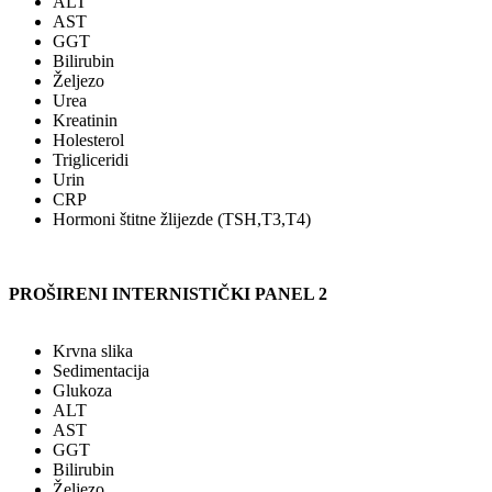
ALT
AST
GGT
Bilirubin
Željezo
Urea
Kreatinin
Holesterol
Trigliceridi
Urin
CRP
Hormoni štitne žlijezde (TSH,T3,T4)
PROŠIRENI INTERNISTIČKI PANEL 2
Krvna slika
Sedimentacija
Glukoza
ALT
AST
GGT
Bilirubin
Željezo