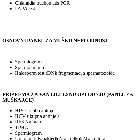
Chlamidia trachomatis PCR
PAPA test
OSNOVNI PANEL ZA MUŠKU NEPLODNOST
Spermiogram
Spermokultura
Halosperm test (DNk fragmentacija spermatozoida
PRIPREMA ZA VANTJELESNU OPLODNJU (PANEL ZA
MUŠKARCE)
HIV Combo antitijela
HCV ukupna antitijela
HbS Antigen
TPHA
Spermiogram
Uretralni bris-bakteriloška i mikološka kultura