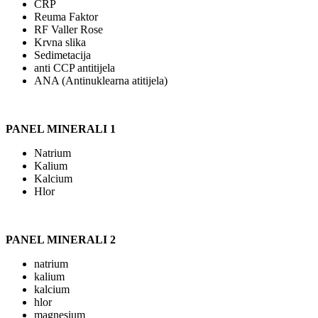
CRP
Reuma Faktor
RF Valler Rose
Krvna slika
Sedimetacija
anti CCP antitijela
ANA (Antinuklearna atitijela)
PANEL MINERALI 1
Natrium
Kalium
Kalcium
Hlor
PANEL MINERALI 2
natrium
kalium
kalcium
hlor
magnesium