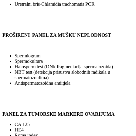
Uretralni bris-Chlamidia trachomatis PCR
PROŠIRENI PANEL ZA MUŠKU NEPLODNOST
Spermiogram
Spermokultura
Halosperm test (DNk fragmentacija spermatozoida)
NBT test (detekcija prisustva slobodnih radikala u
spermatozoidima)
Antispermatozoidna antiitjela
PANEL ZA TUMORSKE MARKERE OVARIJUMA
CA 125
HE4
Roma index