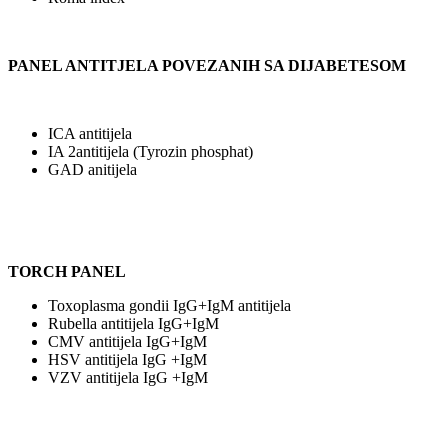
PANEL ANTITJELA POVEZANIH SA DIJABETESOM
ICA antitijela
IA 2antitijela (Tyrozin phosphat)
GAD anitijela
TORCH PANEL
Toxoplasma gondii IgG+IgM antitijela
Rubella antitijela IgG+IgM
CMV antitijela IgG+IgM
HSV antitijela IgG +IgM
VZV antitijela IgG +IgM