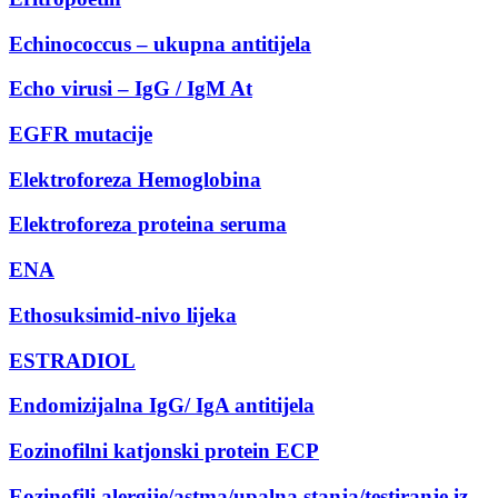
Echinococcus – ukupna antitijela
Echo virusi – IgG / IgM At
EGFR mutacije
Elektroforeza Hemoglobina
Elektroforeza proteina seruma
ENA
Ethosuksimid-nivo lijeka
ESTRADIOL
Endomizijalna IgG/ IgA antitijela
Eozinofilni katjonski protein ECP
Eozinofili alergije/astma/upalna stanja/testiranje iz