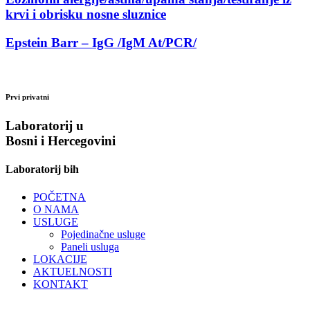
krvi i obrisku nosne sluznice
Epstein Barr – IgG /IgM At/PCR/
Prvi privatni
Laboratorij u
Bosni i Hercegovini
Laboratorij bih
POČETNA
O NAMA
USLUGE
Pojedinačne usluge
Paneli usluga
LOKACIJE
AKTUELNOSTI
KONTAKT